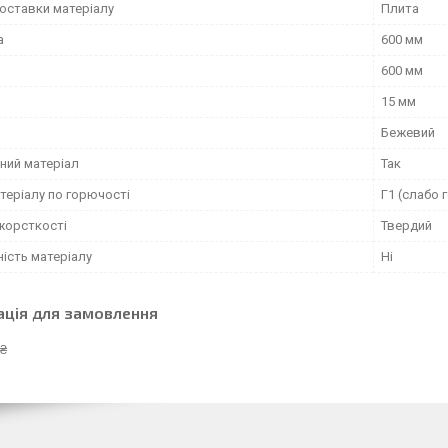
оставки матеріалу
Плита
а
600 мм
600 мм
15 мм
Бежевий
ний матеріал
Так
теріалу по горючості
Г1 (слабо 
 жорсткості
Твердий
ість матеріалу
Ні
ація для замовлення
 ₴