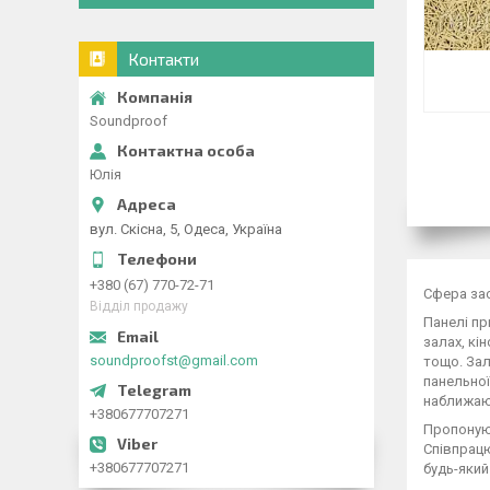
Контакти
Soundproof
Юлія
вул. Скісна, 5, Одеса, Україна
+380 (67) 770-72-71
Сфера за
Відділ продажу
Панелі пр
залах, кі
soundproofst@gmail.com
тощо. Зал
панельної
наближаюч
+380677707271
Пропонуюч
Співпрацю
+380677707271
будь-який