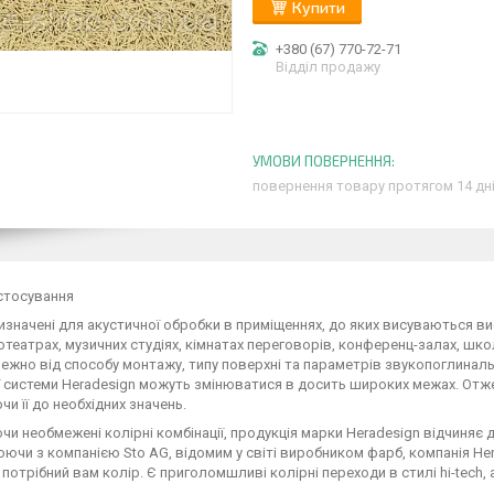
Купити
+380 (67) 770-72-71
Відділ продажу
повернення товару протягом 14 дн
стосування
изначені для акустичної обробки в приміщеннях, до яких висуваються вис
нотеатрах, музичних студіях, кімнатах переговорів, конференц-залах, шко
ежно від способу монтажу, типу поверхні та параметрів звукопоглинал
 системи Heradesign можуть змінюватися в досить широких межах. Отж
и її до необхідних значень.
и необмежені колірні комбінації, продукція марки Heradesign відчиняє две
ючи з компанією Sto AG, відомим у світі виробником фарб, компанія Her
 потрібний вам колір. Є приголомшливі колірні переходи в стилі hi-tech, 