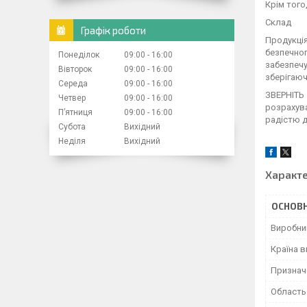
Крім того
Склад
Графік роботи
Продукція
безпечног
Понеділок
09:00
16:00
забезпечу
Вівторок
09:00
16:00
зберігаюч
Середа
09:00
16:00
ЗВЕРНІТЬ 
Четвер
09:00
16:00
розрахува
Пʼятниця
09:00
16:00
радістю 
Субота
Вихідний
Неділя
Вихідний
Характ
ОСНОВН
Виробни
Країна 
Признач
Область