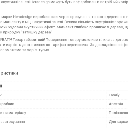
, акустичні панелі Heradesign можуть бути пофарбовані в потрібний колі
 марки Heradesign виробляється через пресування тонкого деревного во
о магнезиту в міцні акустичні панелі. Велика кількість внутрішніх порож
ючи чудовий акустичний ефект. Магнезит глибоко проникає в дерево, щ
и природну "затишку дерева"
УВАГУ! Товар габаритний! Повернення товару можливе тільки за догов
ти вартість доставляння по тарифах перевізника. За докладнішою інф
допоможемо та зорієнтуємо.
еристики
І
к
Family
виробник
Австрія
ення матеріалу
Поліпшенн
 застосування
Для карка