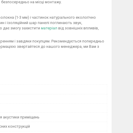
р безпосередньо на місці монтажу.
локна (1-3 мм) і частинок натурального екологічно
нин і ізоляційний шар панелі поглинають звук,
о дає змогу захистити
матеріал
від зовнішніх впливів,
оренням і завдяки покупцям. Рекомендується попередньо
ормацією звертайтеся до нашого менеджера, ми Вам з
я акустики приміщень
сних конструкцій