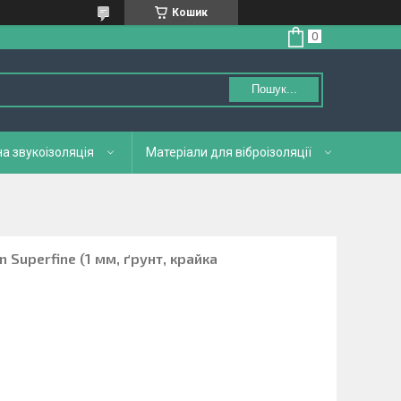
Кошик
Пошук...
а звукоізоляція
Матеріали для віброізоляції
 Superfine (1 мм, ґрунт, крайка