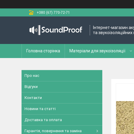
+380 (67) 770-72-71
Інтернет-магазин ак
та звукоізоляційних 
Головна сторінка
Матеріали для звукоізоляції
Про нас
Відгуки
Контакти
Новини та статті
Доставка та оплата
Гарантія, повернення та заміна