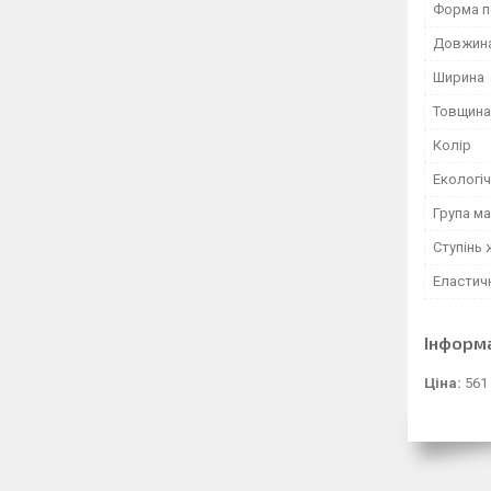
Форма п
Довжин
Ширина
Товщина
Колір
Екологіч
Група ма
Ступінь
Еластичн
Інформ
Ціна:
561