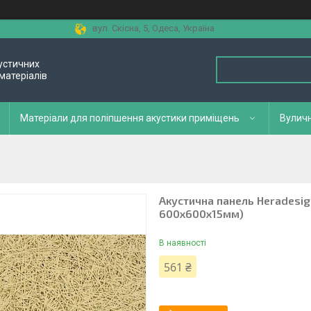
вул. Скісна, 5, Одеса, Україна
устичних
матеріалів
Матеріали для поліпшення акустики приміщень
Вуличн
Акустична панель Heradesign
600х600х15мм)
В наявності
561 ₴