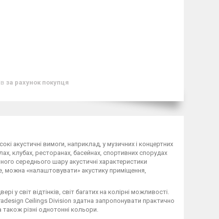
ів
за рахунок покупця
окі акустичні вимоги, наприклад, у музичних і концертних
лах, клубах, ресторанах, басейнах, спортивних спорудах
ьного середнього шару акустичні характеристики
е, можна «налаштовувати» акустику приміщення,
рі у світ відтінків, світ багатих на колірні можливості.
adesign Ceilings Division здатна запропонувати практично
а також різні однотонні кольори.