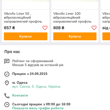
Vibrofix Liner 50 ,
Vibrofix Liner 100
Vibro
віброізоляційний
віброізоляційний
вібр
направляючий профіль
направляючий профіль
нап
(ширина 50 мм, довжина 3
(шир.100 мм, довж.3 м)
(шир
657
808
₴
₴
від
м)
м)
Купити
Купити
Про нас
Рейтинг не сформований
Менше 5 відгуків за останній рік
Працює з 24.09.2015
м. Одеса
вул. Скісна, 5, Одеса, Україна
Контакти
Сьогодні працює з 09:00 до 16:00
Показати весь графік роботи