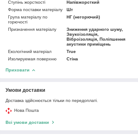
Ступінь жорсткості
Напівжорсткий
Форма поставки матеріалу
Шт
Група матеріалу по
НГ (негорючий)
горючості
Призначення матеріалу
Зниження ударного шуму,
Звукоізоляція,
Віброізоляція, Поліпшення
акустики приміщень
Екологічний матеріал
True
Изолируемая поверхню
Стіна
Приховати
Умови доставки
Доставка здійснюється тільки по передоплаті.
Нова Пошта
Всі умови доставки