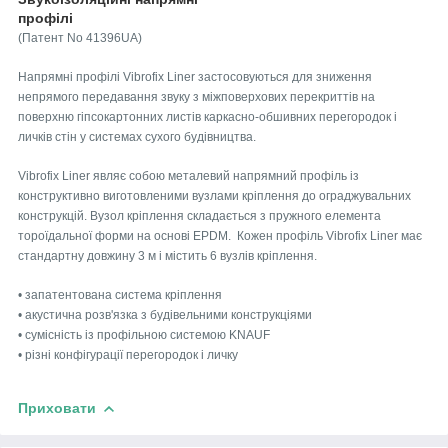
профілі
(Патент No 41396UA)
Напрямні профілі Vibrofix Liner застосовуються для зниження
непрямого передавання звуку з міжповерхових перекриттів на
поверхню гіпсокартонних листів каркасно-обшивних перегородок і
личків стін у системах сухого будівництва.
Vibrofix Liner являє собою металевий напрямний профіль із
конструктивно виготовленими вузлами кріплення до ограджувальних
конструкцій. Вузол кріплення складається з пружного елемента
тороїдальної форми на основі EPDM. Кожен профіль Vibrofix Liner має
стандартну довжину 3 м і містить 6 вузлів кріплення.
• запатентована система кріплення
• акустична розв'язка з будівельними конструкціями
• сумісність із профільною системою KNAUF
• різні конфігурації перегородок і личку
Приховати