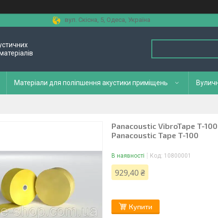
вул. Скісна, 5, Одеса, Україна
устичних
матеріалів
Матеріали для поліпшення акустики приміщень
Вуличн
Panacoustic VibroTape T-10
Panacoustic Tape T-100
В наявності
Код:
10800001
929,40 ₴
Купити