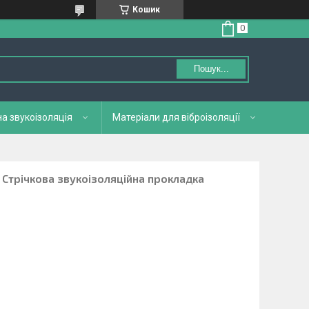
Кошик
Пошук...
а звукоізоляція
Матеріали для віброізоляції
0 Стрічкова звукоізоляційна прокладка