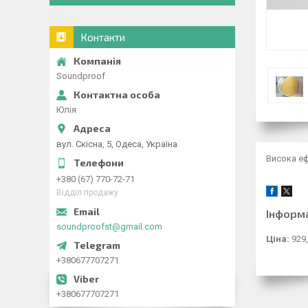
Контакти
Soundproof
Юлія
вул. Скісна, 5, Одеса, Україна
Висока еф
+380 (67) 770-72-71
Відділ продажу
Інформ
soundproofst@gmail.com
Ціна:
929,
+380677707271
+380677707271