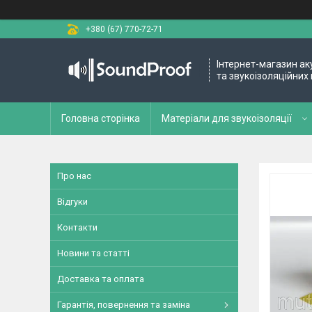
+380 (67) 770-72-71
Інтернет-магазин ак
та звукоізоляційних 
Головна сторінка
Матеріали для звукоізоляції
Про нас
Відгуки
Контакти
Новини та статті
Доставка та оплата
Гарантія, повернення та заміна