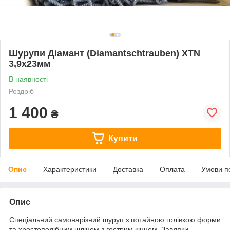
Шурупи Діамант (Diamantschtrauben) XTN
3,9x23мм
В наявності
Роздріб
1 400
₴
Купити
Опис
Характеристики
Доставка
Оплата
Умови п
Опис
Спеціальний самонарізний шуруп з потайною голівкою форми
та хрестоподібним шліцом з гострим кінцем. Завдяки