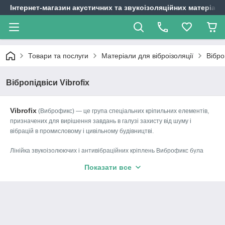
Інтернет-магазин акустичних та звукоізоляційних матеріалі
Товари та послуги
Матеріали для віброізоляції
Вібро
Вібропідвіси Vibrofix
Vibrofix
(Виброфикс) — це група спеціальних кріпильних елементів,
призначених для вирішення завдань в галузі захисту від шуму і
вібрацій в промисловому і цивільному будівництві.
Лінійка звукоізолюючих і антивібраційних кріплень Виброфикс була
Акустик Трафік
розроблена науково-технічним відділом компанії
у
Показати все
Acoustic Project
співпраці з проектним бюро
на підставі
багаторічного досвіду проектування звукоізоляційних конструкцій і
результатів цілого ряду лабораторних досліджень та натурних
вимірювань.